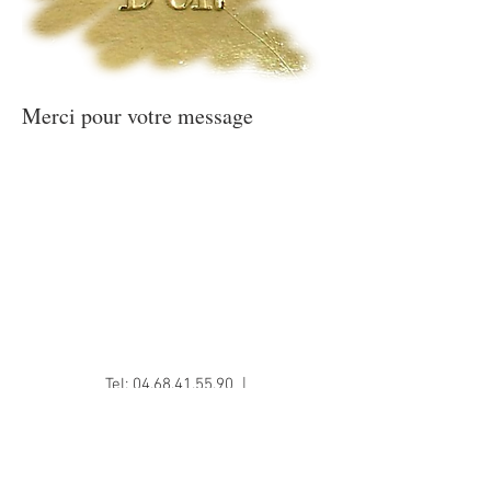
Merci pour votre message
Tel:
04.68.41.55.90
|
Email:
niguesp@wanadoo.fr